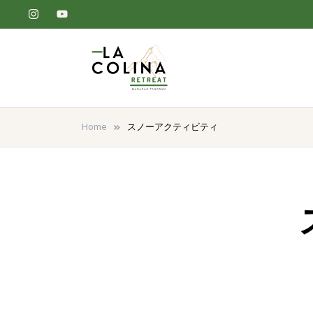
Skip
to
content
La Colina Retreat
Madarao Apartments – Madarao
Hotel – Tangram – Madarao
Home
スノーアクティビティ