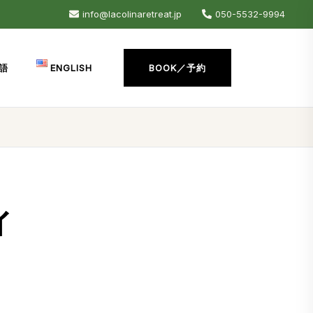
info@lacolinaretreat.jp
050-5532-9994
語
ENGLISH
BOOK／予約
ィ