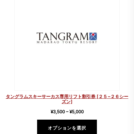
中
の
商
品
タングラムスキーサーカス専用リフト割引券 [２５−２６シー
ズン]
価
¥
3,500
–
¥
5,000
格
帯:
オプションを選択