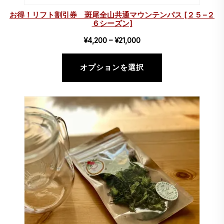
お得！リフト割引券 斑尾全山共通マウンテンパス [２５−２
６シーズン]
価
¥
4,200
–
¥
21,000
格
帯:
オプションを選択
¥4,200
–
¥21,000