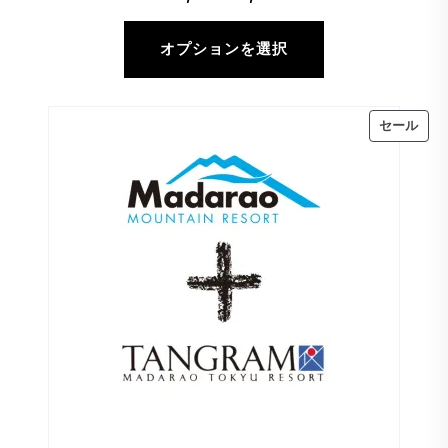
格
帯:
オプションを選択
¥3,500
–
販
セール
¥5,000
売
中
の
商
品