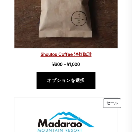
Shoutou Coffee 消灯珈琲
価
¥
600
–
¥
1,000
格
帯:
オプションを選択
¥600
–
販
セール
¥1,000
売
中
の
商